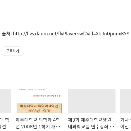
출처:
http://flvs.daum.net/flvPlayer.swf?vid=XbJn0punxKY$
구독하기
대 학
제주대학교 의학과 4학
제3회 제주대학교병원
기사 
당선
년 2008년 1학기 개강
내과학교실 연수강좌 안
이전 