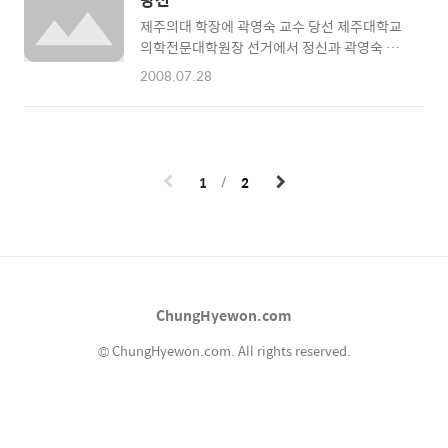
Diseases)에서 요로 감염에 대한연제를 1저자
제주의대 학장에 곽영숙 교수 당선 제주대학교
로 발표했다.또한 의학과3학년 강진우학생과
의학전문대학원장 선거에서 정신과 곽영숙 교
의학과2학년 김정재 학생은 지난 11월 서울에
수가 당선, 제주대 역사상 첫 여성학장의 영예를
서 열린 대한감염학회 추계학술대회에서 말라
2008.07.28
안게 됐다. 제주대는 제2대 의학전문대학원장
리아와후천성면역결핍증(AIDS)에 대한 연제를
(제7대 의과대학장) 선거에서 곽영숙 후보가 당
각각 1저자로 발표하기도 했다.제주대병원 감
선됐다고 27일 밝혔다. 곽 교수는 1954년 생으
염내과 신상엽 교수는 "이번에 발표한 연제들은
로... 곽영숙 교수, 제주대 '첫 여성학장'으로 당
모두 학생들의 주도로 연구가 이루어졌다는 점
선! 총투표자수 83표 가운데 49표 획득…제2대
에서 의미가..
1
2
의학전문대학원장에 당선 2008년 07월 27일
(일) 11:47:35 양미순 기자
jejuyang@hotmail.com 제주대학교 역사상
첫 여성 학장이 선출됐다. 지난 24일 치러진 제
주대학교 의학전문대학원장(의과대학장) 선거
에서는 현 제주시 정신건강센터장인 곽영숙 교
ChungHyewon.com
수(정신과학교실)가 제2대 의학전문대학원장
(제7대 의과대학장)으로..
© ChungHyewon.com. All rights reserved.