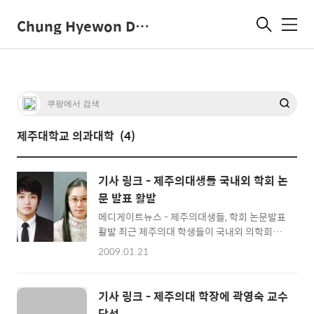
Chung Hyewon Dot Com
메
뉴
제주대학교 의과대학
(4)
기사 링크 - 제주의대생들 국내외 학회 논
문 발표 활발
메디게이트뉴스 - 제주의대생들, 학회 논문발표
활발 최근 제주의대 학생들이 국내외 의학회에
활발하게 논문을 발표해 화제가 되고 있다.20일
2009.01.21
제주의대에 따르면 최근 의학과 4학년 서신애
학생은 지난해 12월 대만에서 열린 제11차 서
태평양감염학회(WesternPacific Congress
기사 링크 - 제주의대 학장에 곽영숙 교수
on Chemotherapy and Infectious
당선