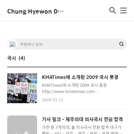
Chung Hyewon Dot Com
메
뉴
국시
(4)
KMATimes에 소개된 2009 국시 풍경
KMATimes에 소개된 2009 국시 풍경
http://www.kmatimes.com
http://www.kmatimes.com/news/articleView.h
2009.01.11
idxno=51908
http://www.kmatimes.com/news/photoView.h
idxno=1962 후배님들 너무 너무 고마웠어요.
기사 링크 - 제주의대 의사국시 전원 합격
그 추운 날 모두 골병 들었다구요... 미안하기도
가천 등 7개의대, 올 의사국시 전원 합격 대구가
하고.. 후배님들의 섬세한 준비 하나 하나에 우
톨릭・서남・아주・제주・한림・포천 영예…