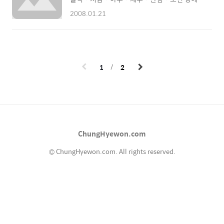
리 4학년들은 모두 감동했답니다. 정말 고마워
작년엔 전무 제72회 의사 국가시험에서 가천의
요~~
2008.01.21
대를 포함한 7대 의대에서 지원자 전원이 합격
한 것으로 나타났다. 21일 메디게이트뉴스가 전
국 41대 의대를 대상으로 제72회 의사 국시 합
격률을 조사한 결과 이같이 집계됐다. 지원자 전
원이 합격한 의대는 가천의대, 대구가톨릭의대,
1
2
서남의대, 아주의대, 제주의대, 한림의대, 포천
중문의대 등... 가천・대구가톨릭・아주・을지
의대도 100% 합격 최종 합격률 조사, 서울
96.8% 경희 94.6 이대 98.9% 등 가천・대구
가톨릭・서남・성균관・아주・을지・제주・
포천중문・한림의대 등 8개 대학이 100% 합격
ChungHyewon.com
의 영광을 되찾았다. 또 각 의과대학별 합격률도
지난해에 비해 대부분 상승했다..
© ChungHyewon.com. All rights reserved.